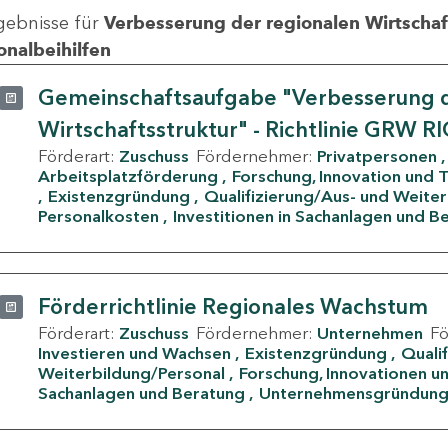
gebnisse für
Verbesserung der regionalen Wirtschafts
onalbeihilfen
Gemeinschaftsaufgabe "Verbesserung d
Wirtschaftsstruktur" - Richtlinie GRW R
Förderart:
Zuschuss
Fördernehmer:
Privatpersonen
Arbeitsplatzförderung
Forschung, Innovation und 
Existenzgründung
Qualifizierung/Aus- und Weite
Personalkosten
Investitionen in Sachanlagen und B
Förderrichtlinie Regionales Wachstum
Förderart:
Zuschuss
Fördernehmer:
Unternehmen
F
Investieren und Wachsen
Existenzgründung
Quali
Weiterbildung/Personal
Forschung, Innovationen un
Sachanlagen und Beratung
Unternehmensgründun