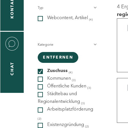
KONTAKT
4 Er
Typ
gen
regi
Webcontent, Artikel
n
(4)
Kategorie
ENTFERNEN
CHAT
icecenter
Zuschuss
(4)
Kommunen
(3)
Öffentliche Kunden
(3)
taktformular
Städtebau und
Regionalentwicklung
(3)
Arbeitsplatzförderung
erportal
(2)
Existenzgründung
(2)