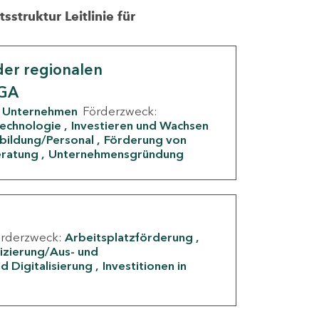
struktur Leitlinie für
er regionalen
IGA
Unternehmen
Förderzweck:
Technologie
Investieren und Wachsen
rbildung/Personal
Förderung von
eratung
Unternehmensgründung
örderzweck:
Arbeitsplatzförderung
fizierung/Aus- und
d Digitalisierung
Investitionen in
g