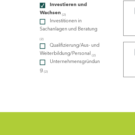
Investieren und
Wachsen
(2)
ndorte
Investitionen in
Sachanlagen und Beratung
(2)
Qualifizierung/Aus- und
Weiterbildung/Personal
(2)
Unternehmensgründun
g
(2)