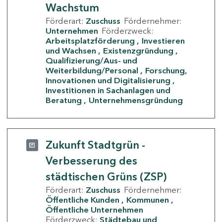
Wachstum
Förderart:
Zuschuss
Fördernehmer:
Unternehmen
Förderzweck:
Arbeitsplatzförderung
Investieren
und Wachsen
Existenzgründung
Qualifizierung/Aus- und
Weiterbildung/Personal
Forschung,
Innovationen und Digitalisierung
Investitionen in Sachanlagen und
Beratung
Unternehmensgründung
Zukunft Stadtgrün -
Verbesserung des
städtischen Grüns (ZSP)
Förderart:
Zuschuss
Fördernehmer:
Öffentliche Kunden
Kommunen
Öffentliche Unternehmen
Förderzweck:
Städtebau und