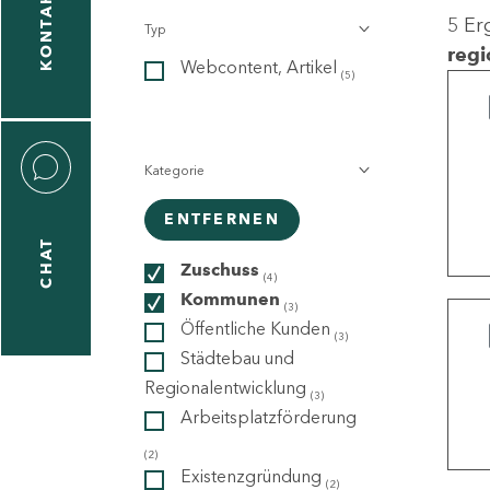
KONTAKT
5 Er
Typ
gen
regi
Webcontent, Artikel
n
(5)
Kategorie
ENTFERNEN
CHAT
icecenter
Zuschuss
(4)
Kommunen
(3)
Öffentliche Kunden
(3)
taktformular
Städtebau und
Regionalentwicklung
(3)
Arbeitsplatzförderung
erportal
(2)
Existenzgründung
(2)