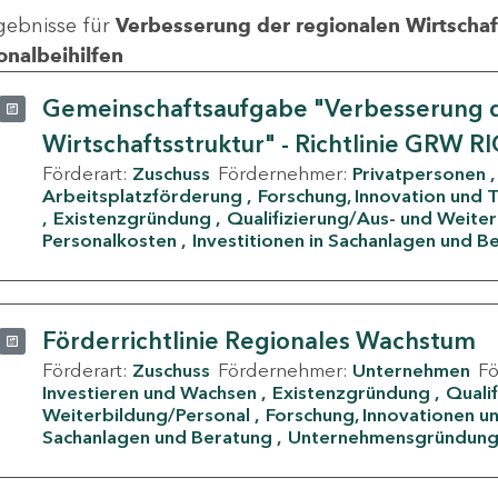
gebnisse für
Verbesserung der regionalen Wirtschafts
onalbeihilfen
Gemeinschaftsaufgabe "Verbesserung d
Wirtschaftsstruktur" - Richtlinie GRW R
Förderart:
Zuschuss
Fördernehmer:
Privatpersonen
Arbeitsplatzförderung
Forschung, Innovation und 
Existenzgründung
Qualifizierung/Aus- und Weite
Personalkosten
Investitionen in Sachanlagen und B
Förderrichtlinie Regionales Wachstum
Förderart:
Zuschuss
Fördernehmer:
Unternehmen
F
Investieren und Wachsen
Existenzgründung
Quali
Weiterbildung/Personal
Forschung, Innovationen un
Sachanlagen und Beratung
Unternehmensgründun