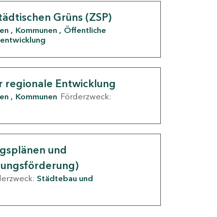
tädtischen Grüns (ZSP)
den
Kommunen
Öffentliche
entwicklung
r regionale Entwicklung
den
Kommunen
Förderzweck:
ngsplänen und
nungsförderung)
derzweck:
Städtebau und