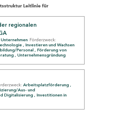
struktur Leitlinie für
er regionalen
IGA
Unternehmen
Förderzweck:
Technologie
Investieren und Wachsen
rbildung/Personal
Förderung von
eratung
Unternehmensgründung
örderzweck:
Arbeitsplatzförderung
fizierung/Aus- und
d Digitalisierung
Investitionen in
g