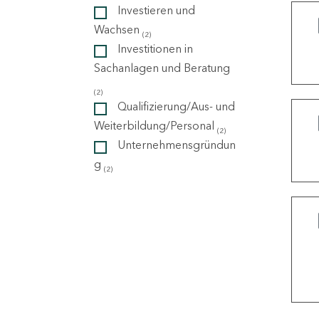
Investieren und
Wachsen
(2)
ndorte
Investitionen in
Sachanlagen und Beratung
(2)
Qualifizierung/Aus- und
Weiterbildung/Personal
(2)
Unternehmensgründun
g
(2)