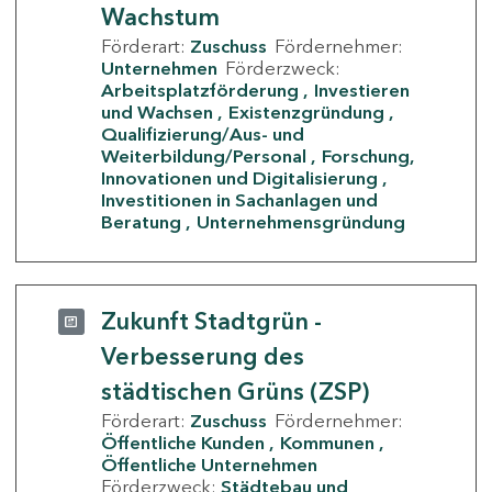
Wachstum
Förderart:
Zuschuss
Fördernehmer:
Unternehmen
Förderzweck:
Arbeitsplatzförderung
Investieren
und Wachsen
Existenzgründung
Qualifizierung/Aus- und
Weiterbildung/Personal
Forschung,
Innovationen und Digitalisierung
Investitionen in Sachanlagen und
Beratung
Unternehmensgründung
Zukunft Stadtgrün -
Verbesserung des
städtischen Grüns (ZSP)
Förderart:
Zuschuss
Fördernehmer:
Öffentliche Kunden
Kommunen
Öffentliche Unternehmen
Förderzweck:
Städtebau und