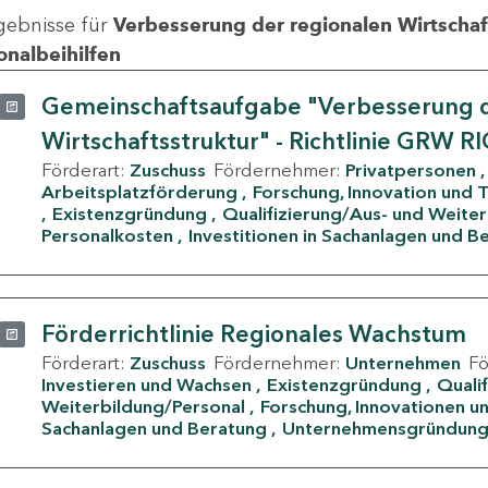
gebnisse für
Verbesserung der regionalen Wirtschafts
onalbeihilfen
Gemeinschaftsaufgabe "Verbesserung d
Wirtschaftsstruktur" - Richtlinie GRW R
Förderart:
Zuschuss
Fördernehmer:
Privatpersonen
Arbeitsplatzförderung
Forschung, Innovation und 
Existenzgründung
Qualifizierung/Aus- und Weite
Personalkosten
Investitionen in Sachanlagen und B
Förderrichtlinie Regionales Wachstum
Förderart:
Zuschuss
Fördernehmer:
Unternehmen
F
Investieren und Wachsen
Existenzgründung
Quali
Weiterbildung/Personal
Forschung, Innovationen un
Sachanlagen und Beratung
Unternehmensgründun