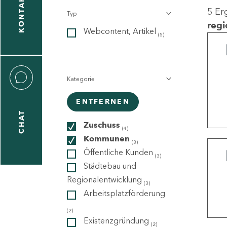
KONTAKT
5 Er
Typ
gen
regi
Webcontent, Artikel
n
(5)
Kategorie
ENTFERNEN
CHAT
icecenter
Zuschuss
(4)
Kommunen
(3)
Öffentliche Kunden
(3)
taktformular
Städtebau und
Regionalentwicklung
(3)
Arbeitsplatzförderung
erportal
(2)
Existenzgründung
(2)