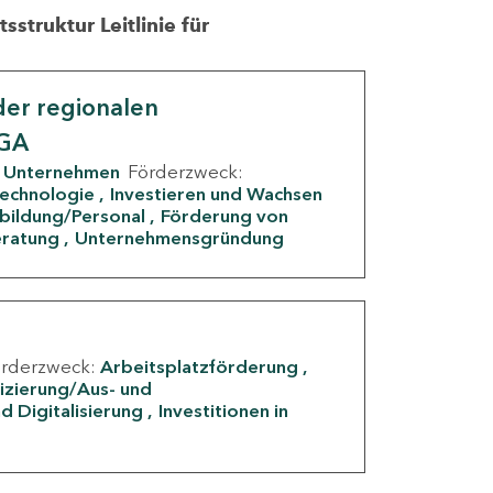
struktur Leitlinie für
er regionalen
IGA
Unternehmen
Förderzweck:
Technologie
Investieren und Wachsen
rbildung/Personal
Förderung von
eratung
Unternehmensgründung
örderzweck:
Arbeitsplatzförderung
fizierung/Aus- und
d Digitalisierung
Investitionen in
g