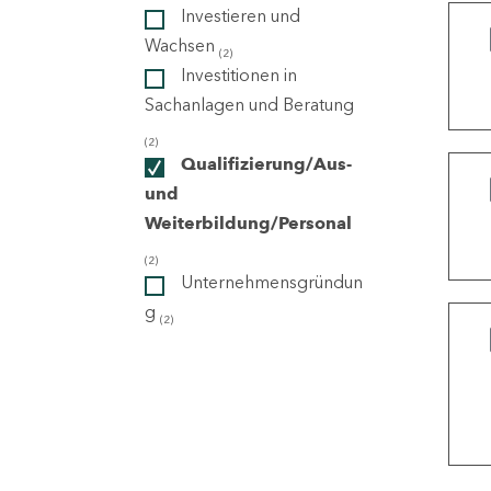
Investieren und
Wachsen
(2)
ndorte
Investitionen in
Sachanlagen und Beratung
(2)
Qualifizierung/Aus-
und
Weiterbildung/Personal
(2)
Unternehmensgründun
g
(2)