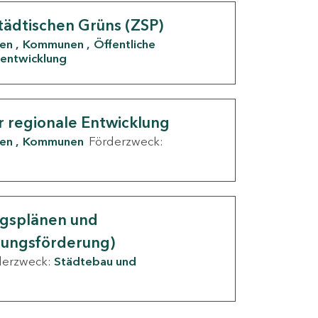
tädtischen Grüns (ZSP)
den
Kommunen
Öffentliche
entwicklung
r regionale Entwicklung
den
Kommunen
Förderzweck:
ngsplänen und
nungsförderung)
derzweck:
Städtebau und