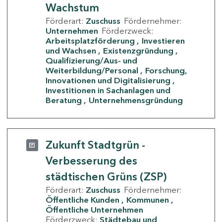
Wachstum
Förderart:
Zuschuss
Fördernehmer:
Unternehmen
Förderzweck:
Arbeitsplatzförderung
Investieren
und Wachsen
Existenzgründung
Qualifizierung/Aus- und
Weiterbildung/Personal
Forschung,
Innovationen und Digitalisierung
Investitionen in Sachanlagen und
Beratung
Unternehmensgründung
Zukunft Stadtgrün -
Verbesserung des
städtischen Grüns (ZSP)
Förderart:
Zuschuss
Fördernehmer:
Öffentliche Kunden
Kommunen
Öffentliche Unternehmen
Förderzweck:
Städtebau und