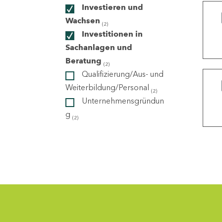
Investieren und
Wachsen
(2)
ndorte
Investitionen in
Sachanlagen und
Beratung
(2)
Qualifizierung/Aus- und
Weiterbildung/Personal
(2)
Unternehmensgründun
g
(2)