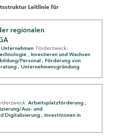
struktur Leitlinie für
er regionalen
IGA
Unternehmen
Förderzweck:
Technologie
Investieren und Wachsen
rbildung/Personal
Förderung von
eratung
Unternehmensgründung
örderzweck:
Arbeitsplatzförderung
fizierung/Aus- und
d Digitalisierung
Investitionen in
g