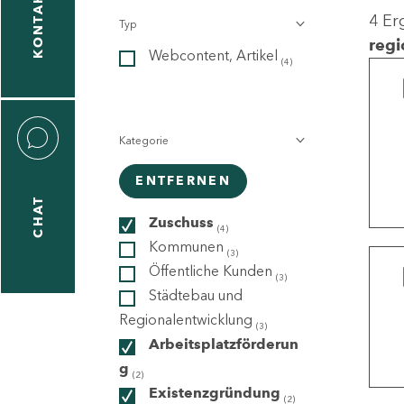
KONTAKT
4 Er
Typ
gen
regi
Webcontent, Artikel
n
(4)
Kategorie
ENTFERNEN
CHAT
icecenter
Zuschuss
(4)
Kommunen
(3)
Öffentliche Kunden
(3)
taktformular
Städtebau und
Regionalentwicklung
(3)
Arbeitsplatzförderun
g
erportal
(2)
Existenzgründung
(2)