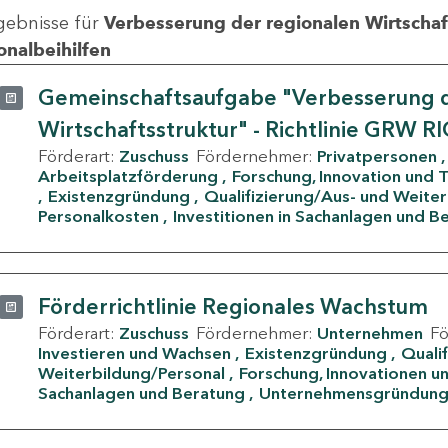
gebnisse für
Verbesserung der regionalen Wirtschafts
onalbeihilfen
Gemeinschaftsaufgabe "Verbesserung d
Wirtschaftsstruktur" - Richtlinie GRW R
Förderart:
Zuschuss
Fördernehmer:
Privatpersonen
Arbeitsplatzförderung
Forschung, Innovation und 
Existenzgründung
Qualifizierung/Aus- und Weite
Personalkosten
Investitionen in Sachanlagen und B
Förderrichtlinie Regionales Wachstum
Förderart:
Zuschuss
Fördernehmer:
Unternehmen
F
Investieren und Wachsen
Existenzgründung
Quali
Weiterbildung/Personal
Forschung, Innovationen un
Sachanlagen und Beratung
Unternehmensgründun