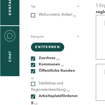
KONTAKT
5 Er
Typ
gen
regi
Webcontent, Artikel
n
(5)
Kategorie
ENTFERNEN
CHAT
icecenter
Zuschuss
(4)
Kommunen
(3)
Öffentliche Kunden
taktformular
(3)
Städtebau und
Regionalentwicklung
(3)
Arbeitsplatzförderun
erportal
g
(2)