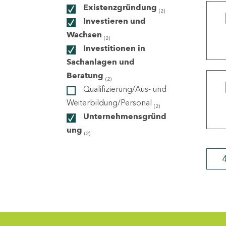
Existenzgründung
(2)
Investieren und
ndorte
Wachsen
(2)
Investitionen in
Sachanlagen und
Beratung
(2)
Qualifizierung/Aus- und
Weiterbildung/Personal
(2)
Unternehmensgründ
ung
(2)