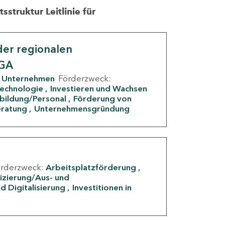
struktur Leitlinie für
er regionalen
IGA
Unternehmen
Förderzweck:
Technologie
Investieren und Wachsen
rbildung/Personal
Förderung von
eratung
Unternehmensgründung
örderzweck:
Arbeitsplatzförderung
fizierung/Aus- und
d Digitalisierung
Investitionen in
g