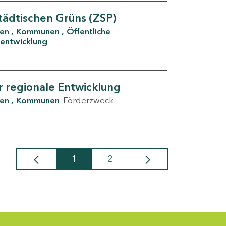
tädtischen Grüns (ZSP)
den
Kommunen
Öffentliche
entwicklung
r regionale Entwicklung
den
Kommunen
Förderzweck:
1
2
Seite
Seite