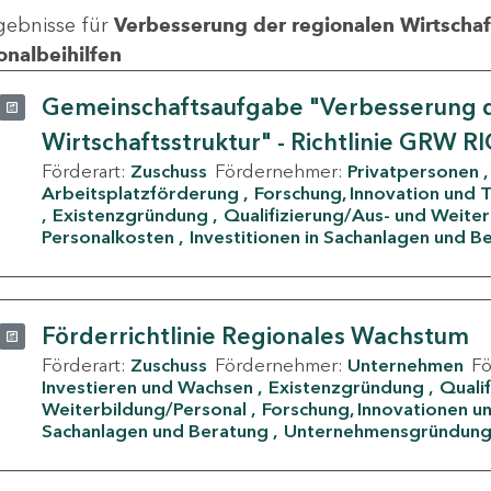
gebnisse für
Verbesserung der regionalen Wirtschafts
onalbeihilfen
Gemeinschaftsaufgabe "Verbesserung d
Wirtschaftsstruktur" - Richtlinie GRW R
Förderart:
Zuschuss
Fördernehmer:
Privatpersonen
Arbeitsplatzförderung
Forschung, Innovation und 
Existenzgründung
Qualifizierung/Aus- und Weite
Personalkosten
Investitionen in Sachanlagen und B
Förderrichtlinie Regionales Wachstum
Förderart:
Zuschuss
Fördernehmer:
Unternehmen
F
Investieren und Wachsen
Existenzgründung
Quali
Weiterbildung/Personal
Forschung, Innovationen un
Sachanlagen und Beratung
Unternehmensgründun