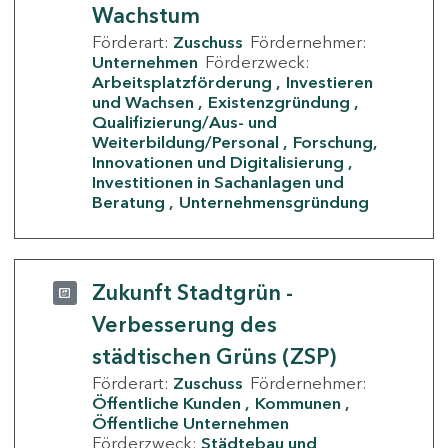
Wachstum
Förderart:
Zuschuss
Fördernehmer:
Unternehmen
Förderzweck:
Arbeitsplatzförderung
Investieren
und Wachsen
Existenzgründung
Qualifizierung/Aus- und
Weiterbildung/Personal
Forschung,
Innovationen und Digitalisierung
Investitionen in Sachanlagen und
Beratung
Unternehmensgründung
Zukunft Stadtgrün -
Verbesserung des
städtischen Grüns (ZSP)
Förderart:
Zuschuss
Fördernehmer:
Öffentliche Kunden
Kommunen
Öffentliche Unternehmen
Förderzweck:
Städtebau und