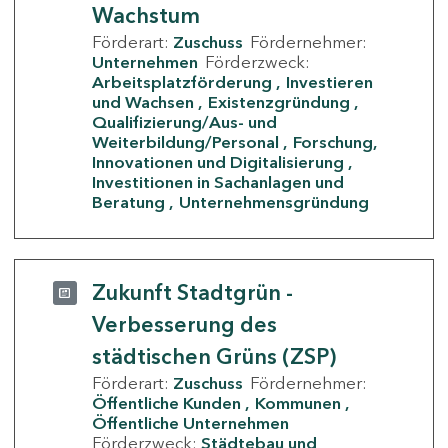
Wachstum
Förderart:
Zuschuss
Fördernehmer:
Unternehmen
Förderzweck:
Arbeitsplatzförderung
Investieren
und Wachsen
Existenzgründung
Qualifizierung/Aus- und
Weiterbildung/Personal
Forschung,
Innovationen und Digitalisierung
Investitionen in Sachanlagen und
Beratung
Unternehmensgründung
Zukunft Stadtgrün -
Verbesserung des
städtischen Grüns (ZSP)
Förderart:
Zuschuss
Fördernehmer:
Öffentliche Kunden
Kommunen
Öffentliche Unternehmen
Förderzweck:
Städtebau und