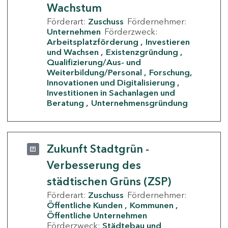
Wachstum
Förderart:
Zuschuss
Fördernehmer:
Unternehmen
Förderzweck:
Arbeitsplatzförderung
Investieren
und Wachsen
Existenzgründung
Qualifizierung/Aus- und
Weiterbildung/Personal
Forschung,
Innovationen und Digitalisierung
Investitionen in Sachanlagen und
Beratung
Unternehmensgründung
Zukunft Stadtgrün -
Verbesserung des
städtischen Grüns (ZSP)
Förderart:
Zuschuss
Fördernehmer:
Öffentliche Kunden
Kommunen
Öffentliche Unternehmen
Förderzweck:
Städtebau und