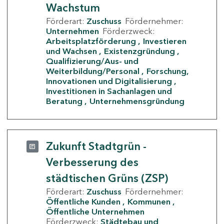
Wachstum
Förderart:
Zuschuss
Fördernehmer:
Unternehmen
Förderzweck:
Arbeitsplatzförderung
Investieren
und Wachsen
Existenzgründung
Qualifizierung/Aus- und
Weiterbildung/Personal
Forschung,
Innovationen und Digitalisierung
Investitionen in Sachanlagen und
Beratung
Unternehmensgründung
Zukunft Stadtgrün -
Verbesserung des
städtischen Grüns (ZSP)
Förderart:
Zuschuss
Fördernehmer:
Öffentliche Kunden
Kommunen
Öffentliche Unternehmen
Förderzweck:
Städtebau und