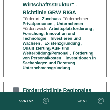
Wirtschaftsstruktur" -
Richtlinie GRW RIGA
Förderart:
Zuschuss
Fördernehmer:
Privatpersonen
Unternehmen
Förderzweck:
Arbeitsplatzförderung
Forschung, Innovation und
Technologie
Investieren und
Wachsen
Existenzgründung
Qualifizierung/Aus- und
Weiterbildung/Personal
Förderung
von Personalkosten
Investitionen in
Sachanlagen und Beratung
Unternehmensgründung
Förderrichtlinie Regionales
Wachstum
KONTAKT
CHAT
Förderart:
Zuschuss
Fördernehmer:
Unternehmen
Förderzweck: