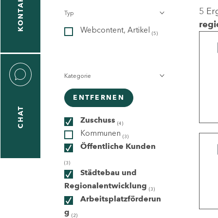
KONTAKT
5 Er
Typ
gen
regi
Webcontent, Artikel
n
(5)
Kategorie
ENTFERNEN
CHAT
icecenter
Zuschuss
(4)
Kommunen
(3)
Öffentliche Kunden
taktformular
(3)
Städtebau und
Regionalentwicklung
(3)
Arbeitsplatzförderun
erportal
g
(2)