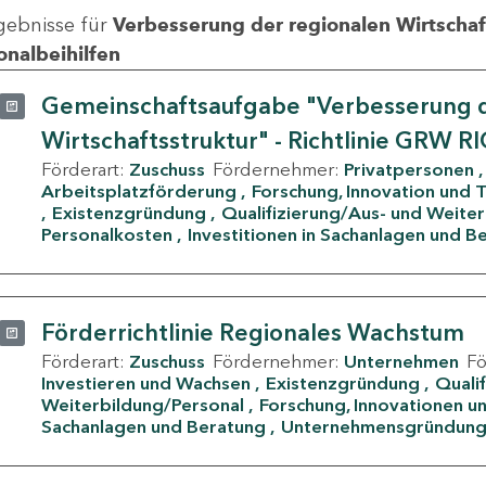
gebnisse für
Verbesserung der regionalen Wirtschafts
onalbeihilfen
Gemeinschaftsaufgabe "Verbesserung d
Wirtschaftsstruktur" - Richtlinie GRW R
Förderart:
Zuschuss
Fördernehmer:
Privatpersonen
Arbeitsplatzförderung
Forschung, Innovation und 
Existenzgründung
Qualifizierung/Aus- und Weite
Personalkosten
Investitionen in Sachanlagen und B
Förderrichtlinie Regionales Wachstum
Förderart:
Zuschuss
Fördernehmer:
Unternehmen
F
Investieren und Wachsen
Existenzgründung
Quali
Weiterbildung/Personal
Forschung, Innovationen un
Sachanlagen und Beratung
Unternehmensgründun