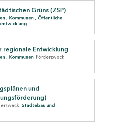
tädtischen Grüns (ZSP)
den
Kommunen
Öffentliche
entwicklung
r regionale Entwicklung
den
Kommunen
Förderzweck:
ngsplänen und
nungsförderung)
derzweck:
Städtebau und