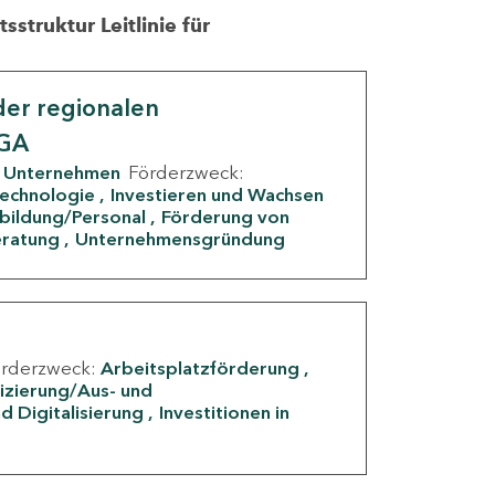
struktur Leitlinie für
er regionalen
IGA
Unternehmen
Förderzweck:
Technologie
Investieren und Wachsen
rbildung/Personal
Förderung von
eratung
Unternehmensgründung
örderzweck:
Arbeitsplatzförderung
fizierung/Aus- und
d Digitalisierung
Investitionen in
g