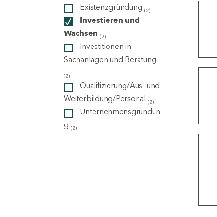
Existenzgründung
(2)
Investieren und
ndorte
Wachsen
(2)
Investitionen in
Sachanlagen und Beratung
(2)
Qualifizierung/Aus- und
Weiterbildung/Personal
(2)
Unternehmensgründun
g
(2)