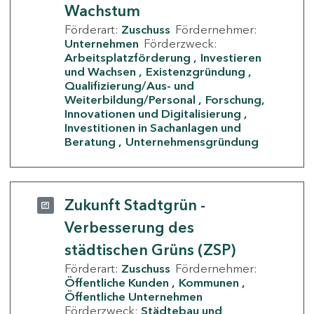
Wachstum
Förderart:
Zuschuss
Fördernehmer:
Unternehmen
Förderzweck:
Arbeitsplatzförderung
Investieren
und Wachsen
Existenzgründung
Qualifizierung/Aus- und
Weiterbildung/Personal
Forschung,
Innovationen und Digitalisierung
Investitionen in Sachanlagen und
Beratung
Unternehmensgründung
Zukunft Stadtgrün -
Verbesserung des
städtischen Grüns (ZSP)
Förderart:
Zuschuss
Fördernehmer:
Öffentliche Kunden
Kommunen
Öffentliche Unternehmen
Förderzweck:
Städtebau und