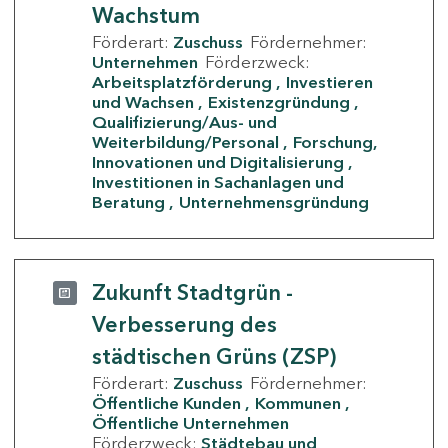
Wachstum
Förderart:
Zuschuss
Fördernehmer:
Unternehmen
Förderzweck:
Arbeitsplatzförderung
Investieren
und Wachsen
Existenzgründung
Qualifizierung/Aus- und
Weiterbildung/Personal
Forschung,
Innovationen und Digitalisierung
Investitionen in Sachanlagen und
Beratung
Unternehmensgründung
Zukunft Stadtgrün -
Verbesserung des
städtischen Grüns (ZSP)
Förderart:
Zuschuss
Fördernehmer:
Öffentliche Kunden
Kommunen
Öffentliche Unternehmen
Förderzweck:
Städtebau und