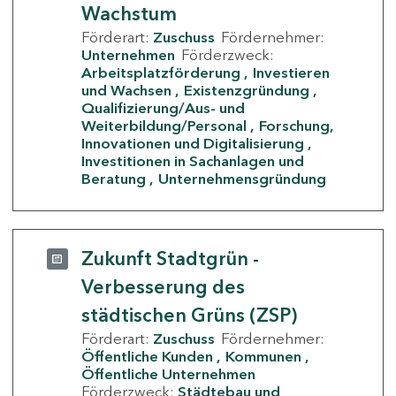
Wachstum
Förderart:
Zuschuss
Fördernehmer:
Unternehmen
Förderzweck:
Arbeitsplatzförderung
Investieren
und Wachsen
Existenzgründung
Qualifizierung/Aus- und
Weiterbildung/Personal
Forschung,
Innovationen und Digitalisierung
Investitionen in Sachanlagen und
Beratung
Unternehmensgründung
Zukunft Stadtgrün -
Verbesserung des
städtischen Grüns (ZSP)
Förderart:
Zuschuss
Fördernehmer:
Öffentliche Kunden
Kommunen
Öffentliche Unternehmen
Förderzweck:
Städtebau und