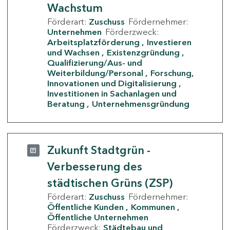
Wachstum
Förderart:
Zuschuss
Fördernehmer:
Unternehmen
Förderzweck:
Arbeitsplatzförderung
Investieren
und Wachsen
Existenzgründung
Qualifizierung/Aus- und
Weiterbildung/Personal
Forschung,
Innovationen und Digitalisierung
Investitionen in Sachanlagen und
Beratung
Unternehmensgründung
Zukunft Stadtgrün -
Verbesserung des
städtischen Grüns (ZSP)
Förderart:
Zuschuss
Fördernehmer:
Öffentliche Kunden
Kommunen
Öffentliche Unternehmen
Förderzweck:
Städtebau und