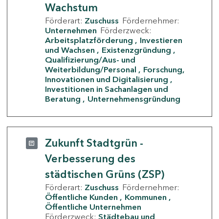
Wachstum
Förderart:
Zuschuss
Fördernehmer:
Unternehmen
Förderzweck:
Arbeitsplatzförderung
Investieren
und Wachsen
Existenzgründung
Qualifizierung/Aus- und
Weiterbildung/Personal
Forschung,
Innovationen und Digitalisierung
Investitionen in Sachanlagen und
Beratung
Unternehmensgründung
Zukunft Stadtgrün -
Verbesserung des
städtischen Grüns (ZSP)
Förderart:
Zuschuss
Fördernehmer:
Öffentliche Kunden
Kommunen
Öffentliche Unternehmen
Förderzweck:
Städtebau und