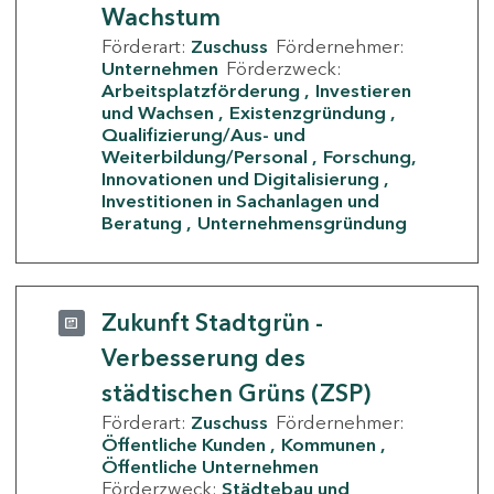
Wachstum
Förderart:
Zuschuss
Fördernehmer:
Unternehmen
Förderzweck:
Arbeitsplatzförderung
Investieren
und Wachsen
Existenzgründung
Qualifizierung/Aus- und
Weiterbildung/Personal
Forschung,
Innovationen und Digitalisierung
Investitionen in Sachanlagen und
Beratung
Unternehmensgründung
Zukunft Stadtgrün -
Verbesserung des
städtischen Grüns (ZSP)
Förderart:
Zuschuss
Fördernehmer:
Öffentliche Kunden
Kommunen
Öffentliche Unternehmen
Förderzweck:
Städtebau und