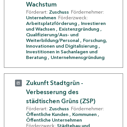
Wachstum
Förderart:
Zuschuss
Fördernehmer:
Unternehmen
Förderzweck:
Arbeitsplatzförderung
Investieren
und Wachsen
Existenzgründung
Qualifizierung/Aus- und
Weiterbildung/Personal
Forschung,
Innovationen und Digitalisierung
Investitionen in Sachanlagen und
Beratung
Unternehmensgründung
Zukunft Stadtgrün -
Verbesserung des
städtischen Grüns (ZSP)
Förderart:
Zuschuss
Fördernehmer:
Öffentliche Kunden
Kommunen
Öffentliche Unternehmen
Förderzweck:
Städtebau und