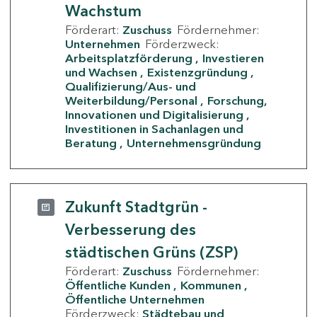
Wachstum
Förderart:
Zuschuss
Fördernehmer:
Unternehmen
Förderzweck:
Arbeitsplatzförderung
Investieren
und Wachsen
Existenzgründung
Qualifizierung/Aus- und
Weiterbildung/Personal
Forschung,
Innovationen und Digitalisierung
Investitionen in Sachanlagen und
Beratung
Unternehmensgründung
Zukunft Stadtgrün -
Verbesserung des
städtischen Grüns (ZSP)
Förderart:
Zuschuss
Fördernehmer:
Öffentliche Kunden
Kommunen
Öffentliche Unternehmen
Förderzweck:
Städtebau und