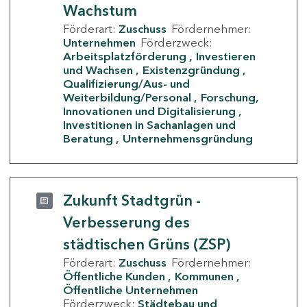
Wachstum
Förderart:
Zuschuss
Fördernehmer:
Unternehmen
Förderzweck:
Arbeitsplatzförderung
Investieren
und Wachsen
Existenzgründung
Qualifizierung/Aus- und
Weiterbildung/Personal
Forschung,
Innovationen und Digitalisierung
Investitionen in Sachanlagen und
Beratung
Unternehmensgründung
Zukunft Stadtgrün -
Verbesserung des
städtischen Grüns (ZSP)
Förderart:
Zuschuss
Fördernehmer:
Öffentliche Kunden
Kommunen
Öffentliche Unternehmen
Förderzweck:
Städtebau und