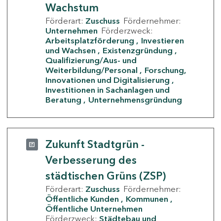
Wachstum
Förderart:
Zuschuss
Fördernehmer:
Unternehmen
Förderzweck:
Arbeitsplatzförderung
Investieren
und Wachsen
Existenzgründung
Qualifizierung/Aus- und
Weiterbildung/Personal
Forschung,
Innovationen und Digitalisierung
Investitionen in Sachanlagen und
Beratung
Unternehmensgründung
Zukunft Stadtgrün -
Verbesserung des
städtischen Grüns (ZSP)
Förderart:
Zuschuss
Fördernehmer:
Öffentliche Kunden
Kommunen
Öffentliche Unternehmen
Förderzweck:
Städtebau und