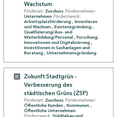
Wachstum
Förderart:
Zuschuss
Fördernehmer:
Unternehmen
Förderzweck:
Arbeitsplatzförderung
Investieren
und Wachsen
Existenzgründung
Qualifizierung/Aus- und
Weiterbildung/Personal
Forschung,
Innovationen und Digitalisierung
Investitionen in Sachanlagen und
Beratung
Unternehmensgründung
Zukunft Stadtgrün -
Verbesserung des
städtischen Grüns (ZSP)
Förderart:
Zuschuss
Fördernehmer:
Öffentliche Kunden
Kommunen
Öffentliche Unternehmen
Förderzweck:
Städtebau und