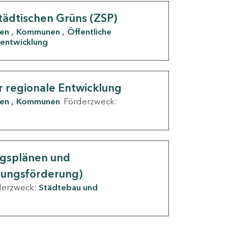
tädtischen Grüns (ZSP)
den
Kommunen
Öffentliche
entwicklung
r regionale Entwicklung
den
Kommunen
Förderzweck:
ngsplänen und
nungsförderung)
derzweck:
Städtebau und