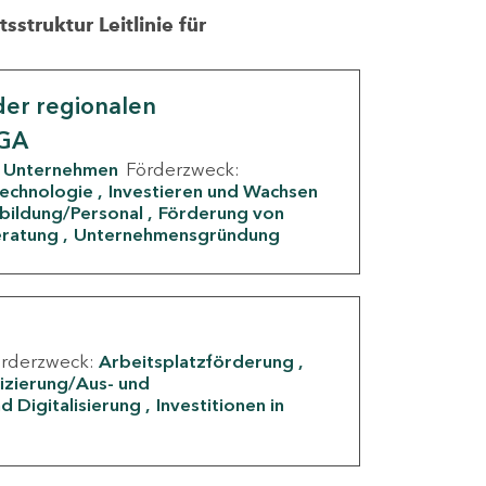
struktur Leitlinie für
er regionalen
IGA
Unternehmen
Förderzweck:
Technologie
Investieren und Wachsen
rbildung/Personal
Förderung von
eratung
Unternehmensgründung
örderzweck:
Arbeitsplatzförderung
fizierung/Aus- und
d Digitalisierung
Investitionen in
g