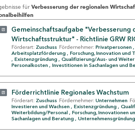
gebnisse für
Verbesserung der regionalen Wirtschafts
onalbeihilfen
Gemeinschaftsaufgabe "Verbesserung d
Wirtschaftsstruktur" - Richtlinie GRW R
Förderart:
Zuschuss
Fördernehmer:
Privatpersonen
Arbeitsplatzförderung
Forschung, Innovation und 
Existenzgründung
Qualifizierung/Aus- und Weite
Personalkosten
Investitionen in Sachanlagen und B
Förderrichtlinie Regionales Wachstum
Förderart:
Zuschuss
Fördernehmer:
Unternehmen
F
Investieren und Wachsen
Existenzgründung
Quali
Weiterbildung/Personal
Forschung, Innovationen un
Sachanlagen und Beratung
Unternehmensgründun