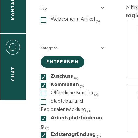
KONTAKT
5 Er
Typ
gen
regi
Webcontent, Artikel
n
(5)
Kategorie
ENTFERNEN
CHAT
icecenter
Zuschuss
(4)
Kommunen
(3)
Öffentliche Kunden
(3)
taktformular
Städtebau und
Regionalentwicklung
(3)
Arbeitsplatzförderun
g
erportal
(2)
Existenzgründung
(2)