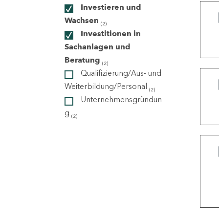
Investieren und
Wachsen
(2)
ndorte
Investitionen in
Sachanlagen und
Beratung
(2)
Qualifizierung/Aus- und
Weiterbildung/Personal
(2)
Unternehmensgründun
g
(2)