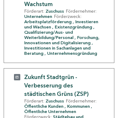
Wachstum
Förderart:
Zuschuss
Fördernehmer:
Unternehmen
Förderzweck:
Arbeitsplatzförderung
Investieren
und Wachsen
Existenzgründung
Qualifizierung/Aus- und
Weiterbildung/Personal
Forschung,
Innovationen und Digitalisierung
Investitionen in Sachanlagen und
Beratung
Unternehmensgründung
Zukunft Stadtgrün -
Verbesserung des
städtischen Grüns (ZSP)
Förderart:
Zuschuss
Fördernehmer:
Öffentliche Kunden
Kommunen
Öffentliche Unternehmen
Förderzweck:
Städtebau und