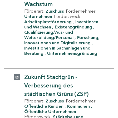
Wachstum
Förderart:
Zuschuss
Fördernehmer:
Unternehmen
Förderzweck:
Arbeitsplatzförderung
Investieren
und Wachsen
Existenzgründung
Qualifizierung/Aus- und
Weiterbildung/Personal
Forschung,
Innovationen und Digitalisierung
Investitionen in Sachanlagen und
Beratung
Unternehmensgründung
Zukunft Stadtgrün -
Verbesserung des
städtischen Grüns (ZSP)
Förderart:
Zuschuss
Fördernehmer:
Öffentliche Kunden
Kommunen
Öffentliche Unternehmen
Förderzweck:
Städtebau und