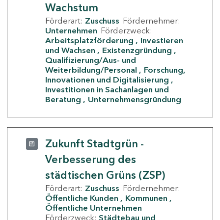
Wachstum
Förderart:
Zuschuss
Fördernehmer:
Unternehmen
Förderzweck:
Arbeitsplatzförderung
Investieren
und Wachsen
Existenzgründung
Qualifizierung/Aus- und
Weiterbildung/Personal
Forschung,
Innovationen und Digitalisierung
Investitionen in Sachanlagen und
Beratung
Unternehmensgründung
Zukunft Stadtgrün -
Verbesserung des
städtischen Grüns (ZSP)
Förderart:
Zuschuss
Fördernehmer:
Öffentliche Kunden
Kommunen
Öffentliche Unternehmen
Förderzweck:
Städtebau und