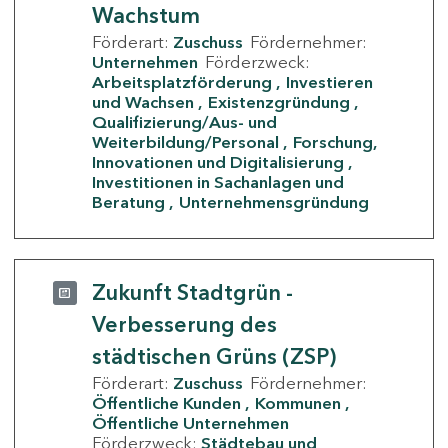
Wachstum
Förderart:
Zuschuss
Fördernehmer:
Unternehmen
Förderzweck:
Arbeitsplatzförderung
Investieren
und Wachsen
Existenzgründung
Qualifizierung/Aus- und
Weiterbildung/Personal
Forschung,
Innovationen und Digitalisierung
Investitionen in Sachanlagen und
Beratung
Unternehmensgründung
Zukunft Stadtgrün -
Verbesserung des
städtischen Grüns (ZSP)
Förderart:
Zuschuss
Fördernehmer:
Öffentliche Kunden
Kommunen
Öffentliche Unternehmen
Förderzweck:
Städtebau und