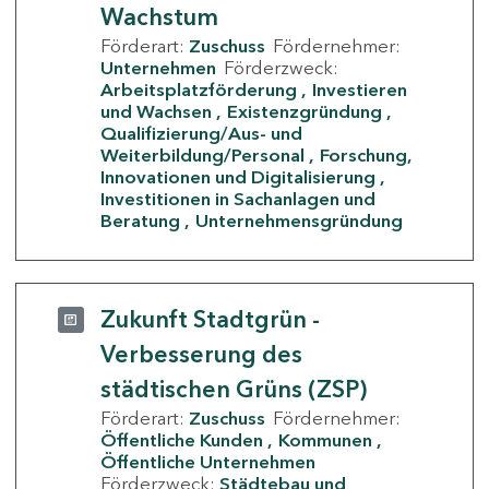
Wachstum
Förderart:
Zuschuss
Fördernehmer:
Unternehmen
Förderzweck:
Arbeitsplatzförderung
Investieren
und Wachsen
Existenzgründung
Qualifizierung/Aus- und
Weiterbildung/Personal
Forschung,
Innovationen und Digitalisierung
Investitionen in Sachanlagen und
Beratung
Unternehmensgründung
Zukunft Stadtgrün -
Verbesserung des
städtischen Grüns (ZSP)
Förderart:
Zuschuss
Fördernehmer:
Öffentliche Kunden
Kommunen
Öffentliche Unternehmen
Förderzweck:
Städtebau und