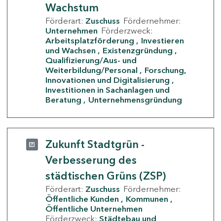
Wachstum
Förderart:
Zuschuss
Fördernehmer:
Unternehmen
Förderzweck:
Arbeitsplatzförderung
Investieren
und Wachsen
Existenzgründung
Qualifizierung/Aus- und
Weiterbildung/Personal
Forschung,
Innovationen und Digitalisierung
Investitionen in Sachanlagen und
Beratung
Unternehmensgründung
Zukunft Stadtgrün -
Verbesserung des
städtischen Grüns (ZSP)
Förderart:
Zuschuss
Fördernehmer:
Öffentliche Kunden
Kommunen
Öffentliche Unternehmen
Förderzweck:
Städtebau und