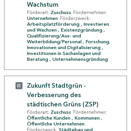
Wachstum
Förderart:
Zuschuss
Fördernehmer:
Unternehmen
Förderzweck:
Arbeitsplatzförderung
Investieren
und Wachsen
Existenzgründung
Qualifizierung/Aus- und
Weiterbildung/Personal
Forschung,
Innovationen und Digitalisierung
Investitionen in Sachanlagen und
Beratung
Unternehmensgründung
Zukunft Stadtgrün -
Verbesserung des
städtischen Grüns (ZSP)
Förderart:
Zuschuss
Fördernehmer:
Öffentliche Kunden
Kommunen
Öffentliche Unternehmen
Förderzweck:
Städtebau und