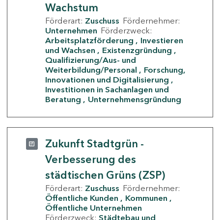
Wachstum
Förderart:
Zuschuss
Fördernehmer:
Unternehmen
Förderzweck:
Arbeitsplatzförderung
Investieren
und Wachsen
Existenzgründung
Qualifizierung/Aus- und
Weiterbildung/Personal
Forschung,
Innovationen und Digitalisierung
Investitionen in Sachanlagen und
Beratung
Unternehmensgründung
Zukunft Stadtgrün -
Verbesserung des
städtischen Grüns (ZSP)
Förderart:
Zuschuss
Fördernehmer:
Öffentliche Kunden
Kommunen
Öffentliche Unternehmen
Förderzweck:
Städtebau und