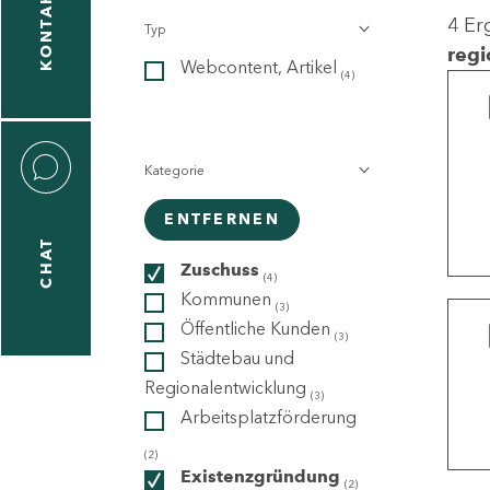
KONTAKT
4 Er
Typ
gen
regi
Webcontent, Artikel
n
(4)
Kategorie
ENTFERNEN
CHAT
icecenter
Zuschuss
(4)
Kommunen
(3)
Öffentliche Kunden
(3)
taktformular
Städtebau und
Regionalentwicklung
(3)
Arbeitsplatzförderung
erportal
(2)
Existenzgründung
(2)