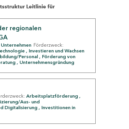
struktur Leitlinie für
er regionalen
IGA
Unternehmen
Förderzweck:
Technologie
Investieren und Wachsen
rbildung/Personal
Förderung von
eratung
Unternehmensgründung
örderzweck:
Arbeitsplatzförderung
fizierung/Aus- und
d Digitalisierung
Investitionen in
g