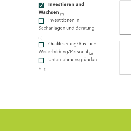
Investieren und
Wachsen
(2)
ndorte
Investitionen in
Sachanlagen und Beratung
(2)
Qualifizierung/Aus- und
Weiterbildung/Personal
(2)
Unternehmensgründun
g
(2)