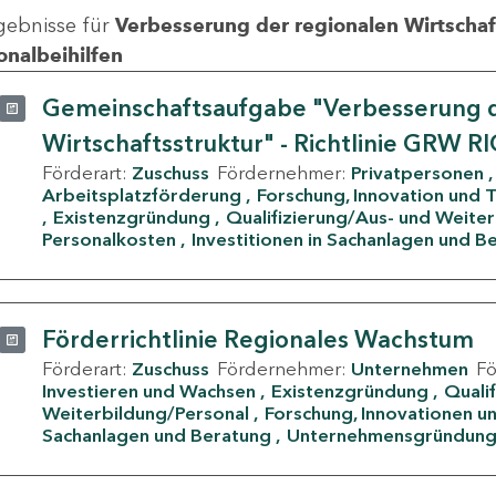
gebnisse für
Verbesserung der regionalen Wirtschafts
onalbeihilfen
Gemeinschaftsaufgabe "Verbesserung d
Wirtschaftsstruktur" - Richtlinie GRW R
Förderart:
Zuschuss
Fördernehmer:
Privatpersonen
Arbeitsplatzförderung
Forschung, Innovation und 
Existenzgründung
Qualifizierung/Aus- und Weite
Personalkosten
Investitionen in Sachanlagen und B
Förderrichtlinie Regionales Wachstum
Förderart:
Zuschuss
Fördernehmer:
Unternehmen
F
Investieren und Wachsen
Existenzgründung
Quali
Weiterbildung/Personal
Forschung, Innovationen un
Sachanlagen und Beratung
Unternehmensgründun