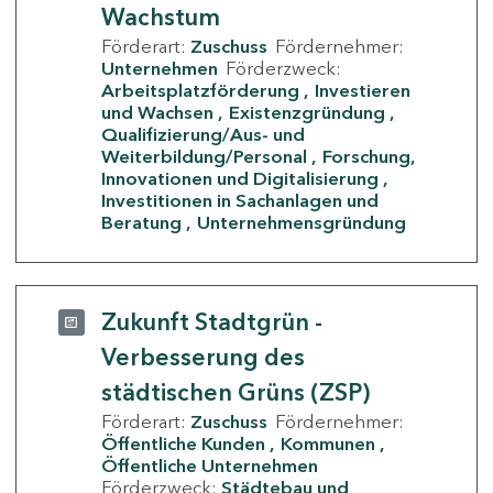
Wachstum
Förderart:
Zuschuss
Fördernehmer:
Unternehmen
Förderzweck:
Arbeitsplatzförderung
Investieren
und Wachsen
Existenzgründung
Qualifizierung/Aus- und
Weiterbildung/Personal
Forschung,
Innovationen und Digitalisierung
Investitionen in Sachanlagen und
Beratung
Unternehmensgründung
Zukunft Stadtgrün -
Verbesserung des
städtischen Grüns (ZSP)
Förderart:
Zuschuss
Fördernehmer:
Öffentliche Kunden
Kommunen
Öffentliche Unternehmen
Förderzweck:
Städtebau und