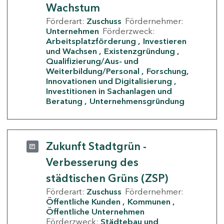
Wachstum
Förderart:
Zuschuss
Fördernehmer:
Unternehmen
Förderzweck:
Arbeitsplatzförderung
Investieren
und Wachsen
Existenzgründung
Qualifizierung/Aus- und
Weiterbildung/Personal
Forschung,
Innovationen und Digitalisierung
Investitionen in Sachanlagen und
Beratung
Unternehmensgründung
Zukunft Stadtgrün -
Verbesserung des
städtischen Grüns (ZSP)
Förderart:
Zuschuss
Fördernehmer:
Öffentliche Kunden
Kommunen
Öffentliche Unternehmen
Förderzweck:
Städtebau und