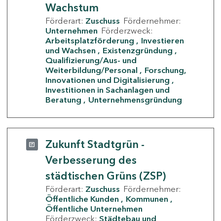
Wachstum
Förderart:
Zuschuss
Fördernehmer:
Unternehmen
Förderzweck:
Arbeitsplatzförderung
Investieren
und Wachsen
Existenzgründung
Qualifizierung/Aus- und
Weiterbildung/Personal
Forschung,
Innovationen und Digitalisierung
Investitionen in Sachanlagen und
Beratung
Unternehmensgründung
Zukunft Stadtgrün -
Verbesserung des
städtischen Grüns (ZSP)
Förderart:
Zuschuss
Fördernehmer:
Öffentliche Kunden
Kommunen
Öffentliche Unternehmen
Förderzweck:
Städtebau und