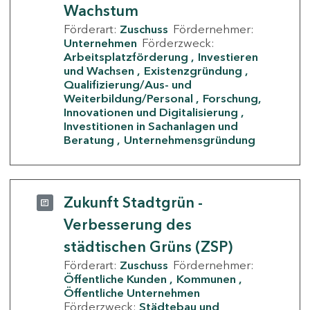
Wachstum
Förderart:
Zuschuss
Fördernehmer:
Unternehmen
Förderzweck:
Arbeitsplatzförderung
Investieren
und Wachsen
Existenzgründung
Qualifizierung/Aus- und
Weiterbildung/Personal
Forschung,
Innovationen und Digitalisierung
Investitionen in Sachanlagen und
Beratung
Unternehmensgründung
Zukunft Stadtgrün -
Verbesserung des
städtischen Grüns (ZSP)
Förderart:
Zuschuss
Fördernehmer:
Öffentliche Kunden
Kommunen
Öffentliche Unternehmen
Förderzweck:
Städtebau und