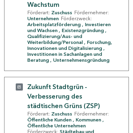
Wachstum
Förderart:
Zuschuss
Fördernehmer:
Unternehmen
Förderzweck:
Arbeitsplatzförderung
Investieren
und Wachsen
Existenzgründung
Qualifizierung/Aus- und
Weiterbildung/Personal
Forschung,
Innovationen und Digitalisierung
Investitionen in Sachanlagen und
Beratung
Unternehmensgründung
Zukunft Stadtgrün -
Verbesserung des
städtischen Grüns (ZSP)
Förderart:
Zuschuss
Fördernehmer:
Öffentliche Kunden
Kommunen
Öffentliche Unternehmen
Förderzweck:
Städtebau und