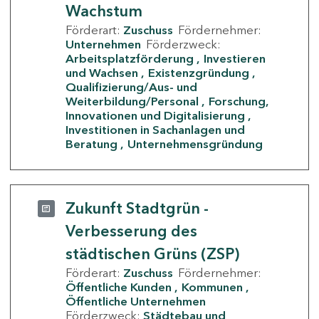
Wachstum
Förderart:
Zuschuss
Fördernehmer:
Unternehmen
Förderzweck:
Arbeitsplatzförderung
Investieren
und Wachsen
Existenzgründung
Qualifizierung/Aus- und
Weiterbildung/Personal
Forschung,
Innovationen und Digitalisierung
Investitionen in Sachanlagen und
Beratung
Unternehmensgründung
Zukunft Stadtgrün -
Verbesserung des
städtischen Grüns (ZSP)
Förderart:
Zuschuss
Fördernehmer:
Öffentliche Kunden
Kommunen
Öffentliche Unternehmen
Förderzweck:
Städtebau und