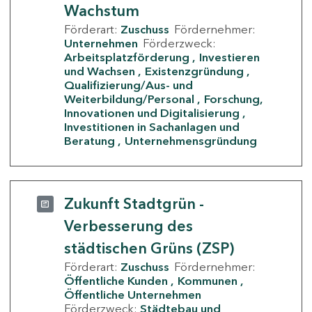
Wachstum
Förderart:
Zuschuss
Fördernehmer:
Unternehmen
Förderzweck:
Arbeitsplatzförderung
Investieren
und Wachsen
Existenzgründung
Qualifizierung/Aus- und
Weiterbildung/Personal
Forschung,
Innovationen und Digitalisierung
Investitionen in Sachanlagen und
Beratung
Unternehmensgründung
Zukunft Stadtgrün -
Verbesserung des
städtischen Grüns (ZSP)
Förderart:
Zuschuss
Fördernehmer:
Öffentliche Kunden
Kommunen
Öffentliche Unternehmen
Förderzweck:
Städtebau und