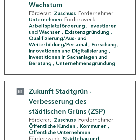
Wachstum
Förderart:
Zuschuss
Fördernehmer:
Unternehmen
Förderzweck:
Arbeitsplatzförderung
Investieren
und Wachsen
Existenzgründung
Qualifizierung/Aus- und
Weiterbildung/Personal
Forschung,
Innovationen und Digitalisierung
Investitionen in Sachanlagen und
Beratung
Unternehmensgründung
Zukunft Stadtgrün -
Verbesserung des
städtischen Grüns (ZSP)
Förderart:
Zuschuss
Fördernehmer:
Öffentliche Kunden
Kommunen
Öffentliche Unternehmen
Förderzweck:
Städtebau und