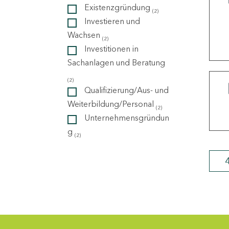
Existenzgründung
(2)
Investieren und
ndorte
Wachsen
(2)
Investitionen in
Sachanlagen und Beratung
(2)
Qualifizierung/Aus- und
Weiterbildung/Personal
(2)
Unternehmensgründun
g
(2)