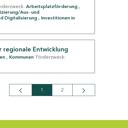
örderzweck:
Arbeitsplatzförderung
fizierung/Aus- und
d Digitalisierung
Investitionen in
g
r regionale Entwicklung
den
Kommunen
Förderzweck:
1
2
Seite
Seite