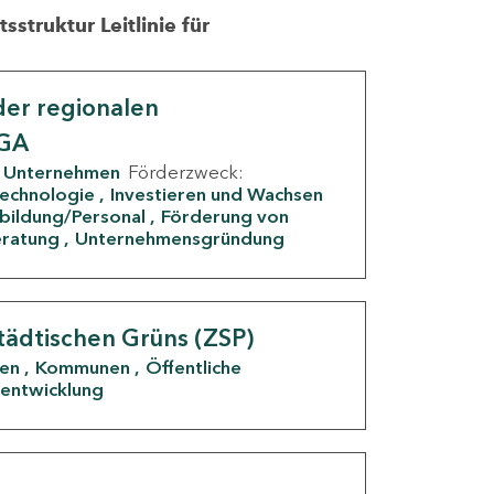
struktur Leitlinie für
er regionalen
IGA
Unternehmen
Förderzweck:
Technologie
Investieren und Wachsen
rbildung/Personal
Förderung von
eratung
Unternehmensgründung
tädtischen Grüns (ZSP)
den
Kommunen
Öffentliche
entwicklung