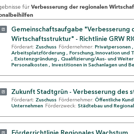
gebnisse für
Verbesserung der regionalen Wirtschafts
onalbeihilfen
Gemeinschaftsaufgabe "Verbesserung d
Wirtschaftsstruktur" - Richtlinie GRW R
Förderart:
Zuschuss
Fördernehmer:
Privatpersonen
Arbeitsplatzförderung
Forschung, Innovation und 
Existenzgründung
Qualifizierung/Aus- und Weite
Personalkosten
Investitionen in Sachanlagen und B
Zukunft Stadtgrün - Verbesserung des s
Förderart:
Zuschuss
Fördernehmer:
Öffentliche Kun
Unternehmen
Förderzweck:
Städtebau und Regional
Förderrichtlinie Regionales Wachstum