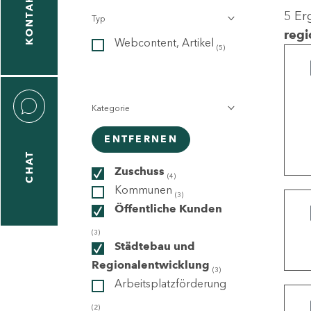
KONTAKT
5 Er
Typ
gen
regi
Webcontent, Artikel
n
(5)
Kategorie
ENTFERNEN
CHAT
icecenter
Zuschuss
(4)
Kommunen
(3)
Öffentliche Kunden
taktformular
(3)
Städtebau und
Regionalentwicklung
(3)
Arbeitsplatzförderung
erportal
(2)