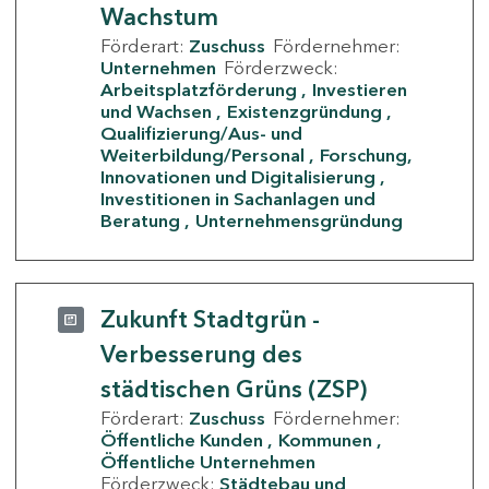
Wachstum
Förderart:
Zuschuss
Fördernehmer:
Unternehmen
Förderzweck:
Arbeitsplatzförderung
Investieren
und Wachsen
Existenzgründung
Qualifizierung/Aus- und
Weiterbildung/Personal
Forschung,
Innovationen und Digitalisierung
Investitionen in Sachanlagen und
Beratung
Unternehmensgründung
Zukunft Stadtgrün -
Verbesserung des
städtischen Grüns (ZSP)
Förderart:
Zuschuss
Fördernehmer:
Öffentliche Kunden
Kommunen
Öffentliche Unternehmen
Förderzweck:
Städtebau und