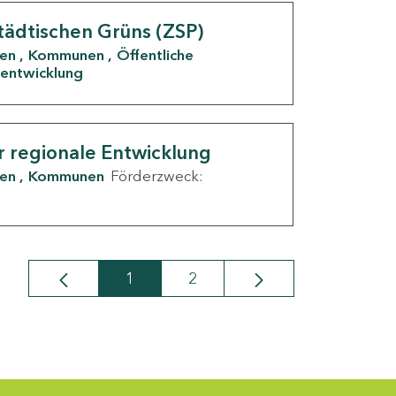
tädtischen Grüns (ZSP)
den
Kommunen
Öffentliche
entwicklung
r regionale Entwicklung
den
Kommunen
Förderzweck:
1
2
Seite
Seite