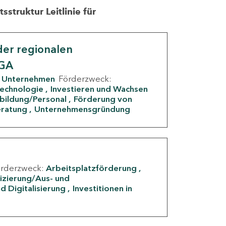
struktur Leitlinie für
er regionalen
IGA
Unternehmen
Förderzweck:
Technologie
Investieren und Wachsen
rbildung/Personal
Förderung von
eratung
Unternehmensgründung
örderzweck:
Arbeitsplatzförderung
fizierung/Aus- und
d Digitalisierung
Investitionen in
g