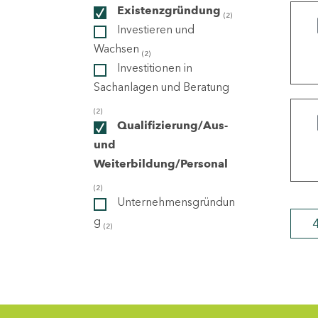
Existenzgründung
(2)
Investieren und
ndorte
Wachsen
(2)
Investitionen in
Sachanlagen und Beratung
(2)
Qualifizierung/Aus-
und
Weiterbildung/Personal
(2)
Unternehmensgründun
g
(2)