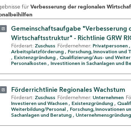
gebnisse für
Verbesserung der regionalen Wirtschafts
onalbeihilfen
Gemeinschaftsaufgabe "Verbesserung d
Wirtschaftsstruktur" - Richtlinie GRW R
Förderart:
Zuschuss
Fördernehmer:
Privatpersonen
Arbeitsplatzförderung
Forschung, Innovation und 
Existenzgründung
Qualifizierung/Aus- und Weite
Personalkosten
Investitionen in Sachanlagen und B
Förderrichtlinie Regionales Wachstum
Förderart:
Zuschuss
Fördernehmer:
Unternehmen
F
Investieren und Wachsen
Existenzgründung
Quali
Weiterbildung/Personal
Forschung, Innovationen un
Sachanlagen und Beratung
Unternehmensgründun