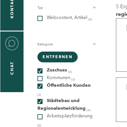
KONTAKT
5 Er
Typ
gen
regi
Webcontent, Artikel
n
(5)
Kategorie
ENTFERNEN
CHAT
icecenter
Zuschuss
(4)
Kommunen
(3)
Öffentliche Kunden
taktformular
(3)
Städtebau und
Regionalentwicklung
(3)
Arbeitsplatzförderung
erportal
(2)