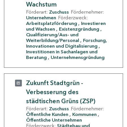
Wachstum
Förderart:
Zuschuss
Fördernehmer:
Unternehmen
Förderzweck:
Arbeitsplatzförderung
Investieren
und Wachsen
Existenzgründung
Qualifizierung/Aus- und
Weiterbildung/Personal
Forschung,
Innovationen und Digitalisierung
Investitionen in Sachanlagen und
Beratung
Unternehmensgründung
Zukunft Stadtgrün -
Verbesserung des
städtischen Grüns (ZSP)
Förderart:
Zuschuss
Fördernehmer:
Öffentliche Kunden
Kommunen
Öffentliche Unternehmen
Förderzweck:
Städtebau und