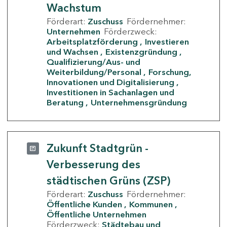
Wachstum
Förderart:
Zuschuss
Fördernehmer:
Unternehmen
Förderzweck:
Arbeitsplatzförderung
Investieren
und Wachsen
Existenzgründung
Qualifizierung/Aus- und
Weiterbildung/Personal
Forschung,
Innovationen und Digitalisierung
Investitionen in Sachanlagen und
Beratung
Unternehmensgründung
Zukunft Stadtgrün -
Verbesserung des
städtischen Grüns (ZSP)
Förderart:
Zuschuss
Fördernehmer:
Öffentliche Kunden
Kommunen
Öffentliche Unternehmen
Förderzweck:
Städtebau und