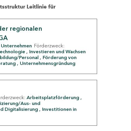
struktur Leitlinie für
er regionalen
IGA
Unternehmen
Förderzweck:
Technologie
Investieren und Wachsen
rbildung/Personal
Förderung von
eratung
Unternehmensgründung
örderzweck:
Arbeitsplatzförderung
fizierung/Aus- und
d Digitalisierung
Investitionen in
g