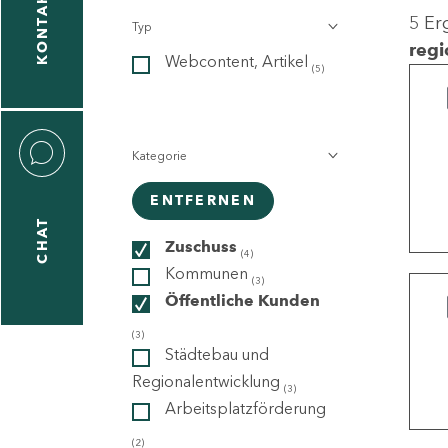
KONTAKT
5 Er
Typ
gen
regi
Webcontent, Artikel
n
(5)
Kategorie
ENTFERNEN
CHAT
icecenter
Zuschuss
(4)
Kommunen
(3)
Öffentliche Kunden
taktformular
(3)
Städtebau und
Regionalentwicklung
(3)
Arbeitsplatzförderung
erportal
(2)