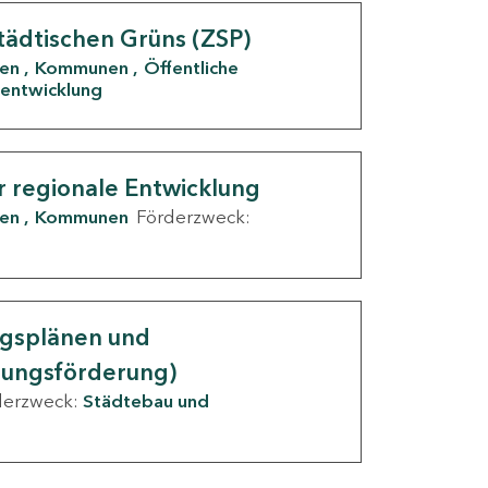
tädtischen Grüns (ZSP)
den
Kommunen
Öffentliche
entwicklung
r regionale Entwicklung
den
Kommunen
Förderzweck:
ngsplänen und
nungsförderung)
derzweck:
Städtebau und