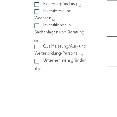
Existenzgründung
(2)
Investieren und
ndorte
Wachsen
(2)
Investitionen in
Sachanlagen und Beratung
(2)
Qualifizierung/Aus- und
Weiterbildung/Personal
(2)
Unternehmensgründun
g
(2)