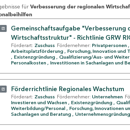
gebnisse für
Verbesserung der regionalen Wirtschafts
onalbeihilfen
Gemeinschaftsaufgabe "Verbesserung d
Wirtschaftsstruktur" - Richtlinie GRW R
Förderart:
Zuschuss
Fördernehmer:
Privatpersonen
Arbeitsplatzförderung
Forschung, Innovation und 
Existenzgründung
Qualifizierung/Aus- und Weite
Personalkosten
Investitionen in Sachanlagen und B
Förderrichtlinie Regionales Wachstum
Förderart:
Zuschuss
Fördernehmer:
Unternehmen
F
Investieren und Wachsen
Existenzgründung
Quali
Weiterbildung/Personal
Forschung, Innovationen un
Sachanlagen und Beratung
Unternehmensgründun