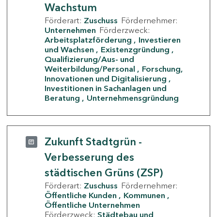
Wachstum
Förderart:
Zuschuss
Fördernehmer:
Unternehmen
Förderzweck:
Arbeitsplatzförderung
Investieren
und Wachsen
Existenzgründung
Qualifizierung/Aus- und
Weiterbildung/Personal
Forschung,
Innovationen und Digitalisierung
Investitionen in Sachanlagen und
Beratung
Unternehmensgründung
Zukunft Stadtgrün -
Verbesserung des
städtischen Grüns (ZSP)
Förderart:
Zuschuss
Fördernehmer:
Öffentliche Kunden
Kommunen
Öffentliche Unternehmen
Förderzweck:
Städtebau und